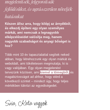
megjelenítsék, felgyorsítsák
fejlődésüket, és ugrásszerűen növeljék
hatásukat
Készen állsz arra, hogy kilépj az árnyékból,
és elkezdj építeni egy olyan személyes
márkát, ami nemcsak a legnagyobb
elképzeléseidet valósítja meg, hanem
nagyobb szabadságot és anyagi bőséget is
hoz?
Több mint 10 év tapasztalattal segítek neked
abban, hogy létrehozzunk egy olyan márkát és
weboldalt, ami tökéletesen megmutatja, ki is
vagy valójában. Egy olyan megjelenést
tervezünk közösen, ami
kiemel a tömegből,
és
magabiztosságot ad ahhoz, hogy elérd a
következő szintet – mindezt úgy, hogy teljes
mértékben tükrözi az egyediségedet.​​
Szia, Kata vagyok