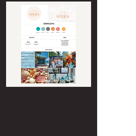
VIZUÁLIS MEGJELENÉS
ARCULATTERVEZÉS & TANÁCSADÁS
Hogyan tisztázd, hogy mi az, ami
megkülönböztet téged, és hogyan indíts
el egy prémium személyes márkát, amely