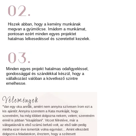
Hiszek abban, hogy a kemény munkának
megvan a gyümölcse. Imádom a munkámat,
pontosan ezért minden egyes projektet
hatalmas lelkesedéssel és szeretettel kezelek.
Minden egyes projekt hatalmas odafigyeléssel,
gondossággal és szándékkal készül, hogy a
vállalkozást valóban a következő szintre
emelhesse.
Vélemények
"Van egy oka annak, amiért nem annyira szívesen írom ezt a
kis ajánlót: Annyira szeretem a Kata munkáját, hogy
szeretném, ha még többet dolgozna nekem, velem; szeretném
ennél is jobban “kisajátítani”. Viccet félretéve, már a
válogatásnál is első számú befutó volt, az első talin pedig
mintha ezer éve ismertük volna egymást… Amint elkezdett
dolgozni a feladatokon, éreztem, hogy a szétesett