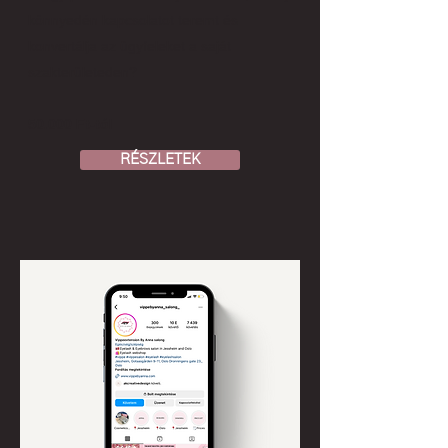
könnyedén kapcsolatot teremt és
konvertálja az ügyfeleket a saját
szakterületeden?
50.000 Ft-tól
RÉSZLETEK