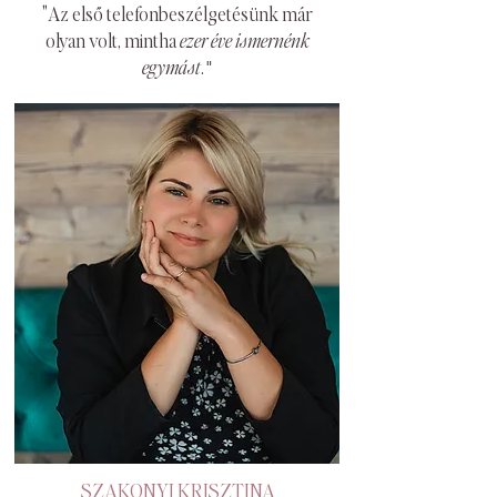
"Az első telefonbeszélgetésünk már
olyan volt, mintha
ezer éve ismernénk
egymást
.
"
SZAKONYI KRISZTINA