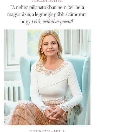
"A nehéz pillanatokban nem kell neki
magyarázni, a legmeglepőbb számomra,
hogy
kérés nélkül megment
!"
PREISZ DANILA