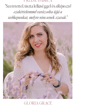
"Szeretettel, tiszta lelkiséggel és
elképesztő
szakértelemmel varázsolta újjá a
weblapunkat, melyre nincsenek szavak
."
GLORIA GRACE