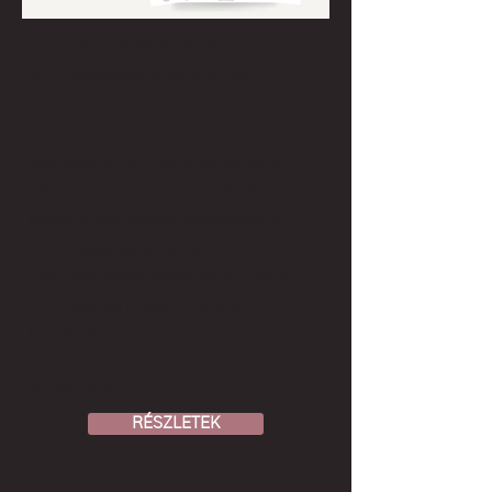
TELJES TÁMOGATÁS
EGYEDI MÁRKA & WEBOLDAL
TERVEZÉS
Egy olyan WOW márkát és weboldalt
készítek neked, ami nemcsak kitűnik az
online térben, hanem megragadja a
közönséged figyelmét, és arra ösztönzi
őket, hogy téged válasszanak – senki
mást. Esetleg meglévő oldaladat
frissítenéd?
90.000 Ft-tól
RÉSZLETEK