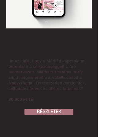
SOCIAL MEDIA MANAGEMENT
HAVI TERVEZÉS, HIRDETÉS ÉS
TÁMOGATÁS
Itt az ideje, hogy a Márkád kapcsolatot
teremtsen a célközönséggel!
Előre
megtervezett, átlátható stratégia, mely
segít megismertetni a Vállalkozásod a
Nagyvilággal! Összeszedett gondolatok,
céltudatos tervek és ötletes tartalmak?
80.000 Ft-tól
RÉSZLETEK