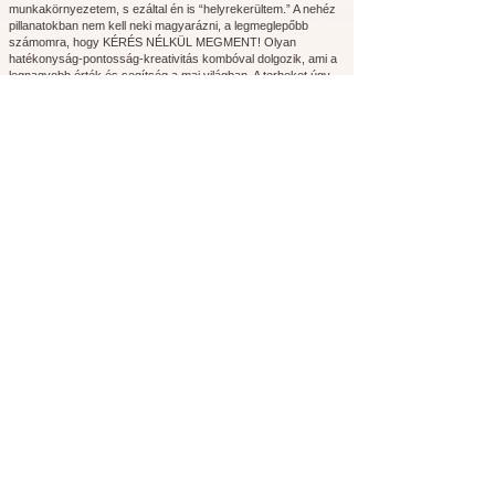
munkakörnyezetem, s ezáltal én is “helyrekerültem.” A nehéz
pillanatokban nem kell neki magyarázni, a legmeglepőbb
számomra, hogy KÉRÉS NÉLKÜL MEGMENT! Olyan
hatékonyság-pontosság-kreativitás kombóval dolgozik, ami a
legnagyobb érték és segítség a mai világban. A terheket úgy
veszi át, hogy azt érzed, számára nem teher, mert le tudja
tenni, meg tudja oldani. Hamarabb, mint én valaha tudtam
volna. Az hogy “a jobb kezem” nem megfelelő leírás arra, amit
ő ad, ahogyan velem dolgozik. Évek óta a legjobb és
legbiztosabb döntésem, hogy őt választottam! Köszönöm,
Kata! "
Bacsa Katie
KatARTic megálmodója