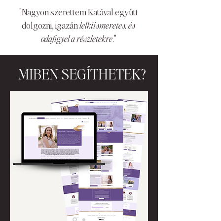
"
Nagyon szerettem Katával együtt
dolgozni, igazán
lelkiismeretes, és
odafigyel a részletekre
."
MIBEN SEGÍTHETEK?