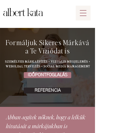
albert kata
Formáljuk Sikeres Márkává
a Te Víziódat is
SZEMÉLYES MÁRKAÉPÍTÉS • VIZUÁLIS MEGJELENÉS •
WEBOLDAL TERVEZÉS • SOCIAL MEDIA MANAGEMENT
IDŐPONTFOGLALÁS
REFERENCIA
Abban segítek nőknek, hogy a lelkük
hivatását a márkájukban is