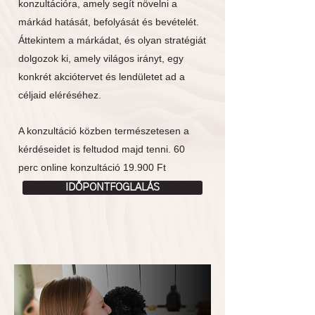
konzultációra, amely segít növelni a
márkád hatását, befolyását és bevételét.
Áttekintem a márkádat, és olyan stratégiát
dolgozok ki, amely világos irányt, egy
konkrét akciótervet és lendületet ad a
céljaid eléréséhez.
A konzultáció közben természetesen a
kérdéseidet is feltudod majd tenni. 60
perc online konzultáció 19.900 Ft
IDŐPONTFOGLALÁS