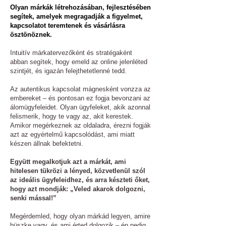
Olyan márkák létrehozásában, fejlesztésében
segítek, amelyek megragadják a figyelmet,
kapcsolatot teremtenek és vásárlásra
ösztönöznek.
Intuitív márkatervezőként és stratégaként
abban segítek, hogy emeld az online jelenléted
szintjét, és igazán felejthetetlenné tedd.
Az autentikus kapcsolat mágnesként vonzza az
embereket – és pontosan ez fogja bevonzani az
álomügyfeleidet. Olyan ügyfeleket, akik azonnal
felismerik, hogy te vagy az, akit kerestek.
Amikor megérkeznek az oldaladra, érezni fogják
azt az egyértelmű kapcsolódást, ami miatt
készen állnak befektetni.
Együtt megalkotjuk azt a márkát, ami
hitelesen tükrözi a lényed, közvetlenül szól
az ideális ügyfeleidhez, és arra készteti őket,
hogy azt mondják: „Veled akarok dolgozni,
senki mással!”
Megérdemled, hogy olyan márkád legyen, amire
büszke vagy, és ami érted dolgozik – én pedig