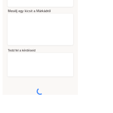
Mesélj egy kicsit a Márkádról
Tedd fel a kérdéseid
Elfogadom az
adatkezelési szabályzatot
Küldés