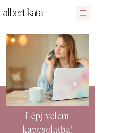
albert kata
Lépj velem
kapcsolatba!