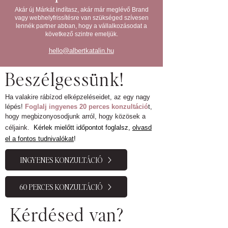
Akár új Márkát indítasz, akár már meglévő Brand
vagy webhelyfrissítésre van szükséged szívesen
lennék partner abban, hogy a vállalkozásodat a
következő szintre emeljük.
hello@albertkatalin.hu
Beszélgessünk!
Ha valakire rábízod elképzeléseidet, az egy nagy
lépés!
Foglalj ingyenes 20 perces konzultáció
t,
hogy megbizonyosodjunk arról, hogy közösek a
céljaink.
Kérlek mielőtt időpontot foglalsz,
olvasd
el a fontos tudnivalókat
!
INGYENES KONZULTÁCIÓ
60 PERCES KONZULTÁCIÓ
Kérdésed van?