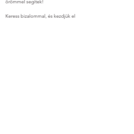
örömmel segítek!
Keress bizalommal, és kezdjük el 
megalkotni a márkádat, ami 
nem csak 
szép, hanem teljes, tudatos és igaz rád
.
Branding
Az összes megtekintése
Friss bejegyzések