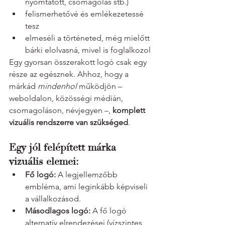
nyomtatott, csomagolás stb.)
felismerhetővé és emlékezetessé 
tesz
elmeséli a történeted, még mielőtt 
bárki elolvasná, mivel is foglalkozol
Egy gyorsan összerakott logó csak egy 
része az egésznek. Ahhoz, hogy a 
márkád 
mindenhol
 működjön – 
weboldalon, közösségi médián, 
csomagoláson, névjegyen –, 
komplett 
vizuális rendszerre van szükséged
.
Egy jól felépített márka 
vizuális elemei:
Fő logó:
 A legjellemzőbb 
embléma, ami leginkább képviseli 
a vállalkozásod.
Másodlagos logó:
 A fő logó 
alternatív elrendezései (vízszintes, 