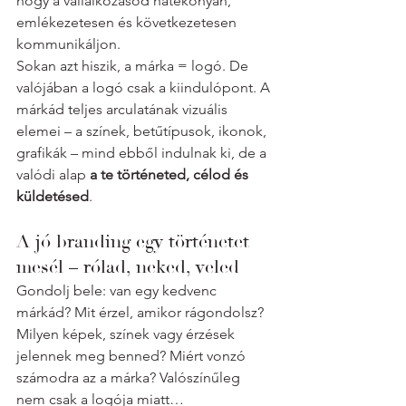
hogy a vállalkozásod hatékonyan, 
emlékezetesen és következetesen 
kommunikáljon.
Sokan azt hiszik, a márka = logó. De 
valójában a logó csak a kiindulópont. A 
márkád teljes arculatának vizuális 
elemei – a színek, betűtípusok, ikonok, 
grafikák – mind ebből indulnak ki, de a 
valódi alap 
a te történeted, célod és 
küldetésed
.
A jó branding egy történetet 
mesél – rólad, neked, veled
Gondolj bele: van egy kedvenc 
márkád? Mit érzel, amikor rágondolsz? 
Milyen képek, színek vagy érzések 
jelennek meg benned? Miért vonzó 
számodra az a márka? Valószínűleg 
nem csak a logója miatt…