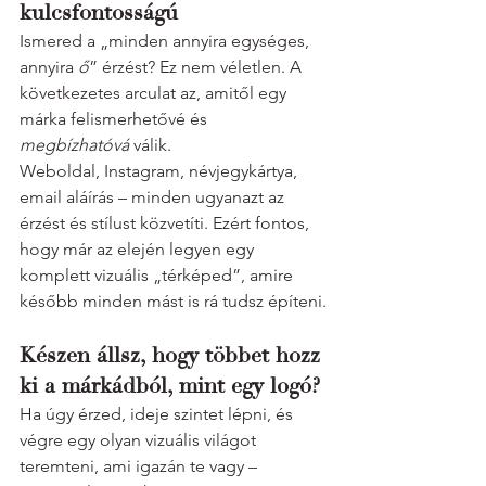
kulcsfontosságú
Ismered a „minden annyira egységes, 
annyira 
ő
” érzést? Ez nem véletlen. A 
következetes arculat az, amitől egy 
márka felismerhetővé és 
megbízhatóvá
 válik.
Weboldal, Instagram, névjegykártya, 
email aláírás – minden ugyanazt az 
érzést és stílust közvetíti. Ezért fontos, 
hogy már az elején legyen egy 
komplett vizuális „térképed”, amire 
később minden mást is rá tudsz építeni.
Készen állsz, hogy többet hozz 
ki a márkádból, mint egy logó?
Ha úgy érzed, ideje szintet lépni, és 
végre egy olyan vizuális világot 
teremteni, ami igazán te vagy – 