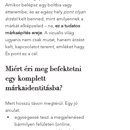
Amikor belépsz egy boltba vagy 
étterembe, és az egész hely 
pont olyan 
érzést
 kelt benned, mint amilyennek a 
márkát elképzeled – na, 
ez a tudatos 
márkaépítés ereje
. A vizuális világ 
ugyanis nem csak mutat, hanem érzést 
kelt, kapcsolatot teremt, emléket hagy. 
És pont ez a cél.
Miért éri meg befektetni 
egy komplett 
márkaidentitásba?
Mert hosszú távon megtérül. Egy jó 
arculat:
egységessé teszi a megjelenésed 
bármilyen felületen (online, 