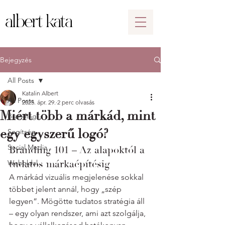
albert kata
Bejegyzés
All Posts
Katalin Albert
All Posts
2025. ápr. 29.
2 perc olvasás
Miért több a márkád, mint
Branding
egy egyszerű logó?
Segítség
Social Media
Branding 101 – Az alapoktól a 
tudatos márkaépítésig
Weboldal
A márkád vizuális megjelenése sokkal 
többet jelent annál, hogy „szép 
legyen”. Mögötte tudatos stratégia áll 
– egy olyan rendszer, ami azt szolgálja, 