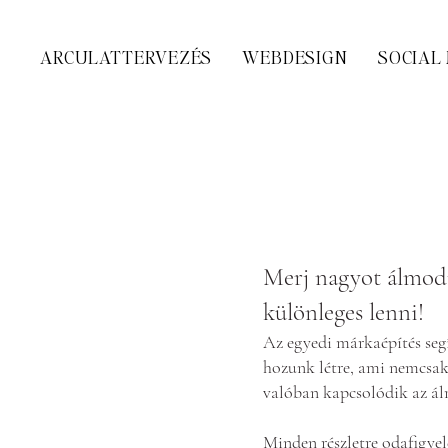
ARCULATTERVEZÉS
WEBDESIGN
SOCIAL
Merj nagyot álmod
különleges lenni!
Az egyedi márkaépítés seg
hozunk létre, ami nemcsak 
valóban kapcsolódik az álm
Minden részletre odafigyel