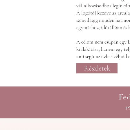
vállalkozásodhoz leginkább
A logótól kezdve az arcula
színvilágig minden harmon
egymáshoz, időtállóan és 
A célom nem csupán egy l
kialakítása, hanem egy telj
ami segít az üzleti céljaid 
Részletek
Fed
e