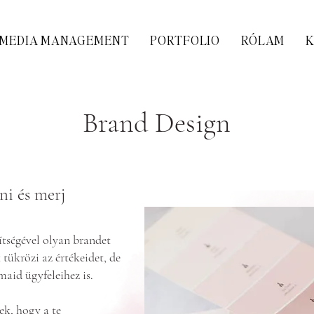
 MEDIA MANAGEMENT
PORTFOLIO
RÓLAM
K
Brand Design
ni és merj
ítségével olyan brandet
tükrözi az értékeidet, de
aid ügyfeleihez is.
ek, hogy a te