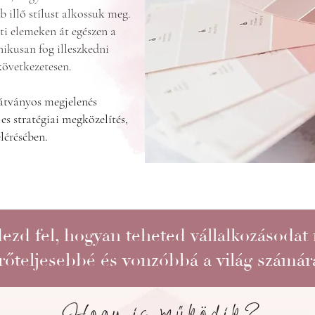
 illő stílust alkossuk meg.
ti elemeken át egészen a
ikusan fog illeszkedni
következetesen.
átványos megjelenés
es stratégiai megközelítés,
elérésében.
ezd fel, hogyan teheted vállalkozásodat
rőteljesebbé és vonzóbbá a világ számár