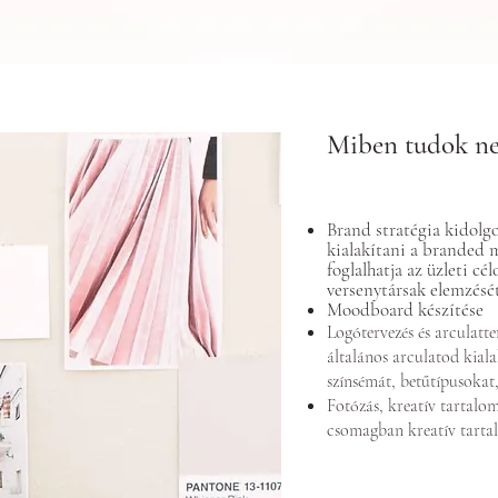
Miben tudok ne
Brand stratégia kidolg
kialakítani a branded 
foglalhatja az üzleti cé
versenytársak elemzését
Moodboard készítése
Logótervezés és arculatte
általános arculatod kial
színsémát, betűtípusokat,
Fotózás, kreatív tartalom
csomagban kreatív tarta