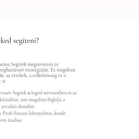
ked segíteni?
ozása: Segítek megtervezni és
meghatározó stratégiáját. Ez magában
lok, az értékek, a célközönség és a
 is
rvezés: Segítek
a
logód tervezésében és az
akításában, ami magában foglalja a
 arculati elemeket.
: Profi fotózás lebonyolítás, kezdő
lom átadása