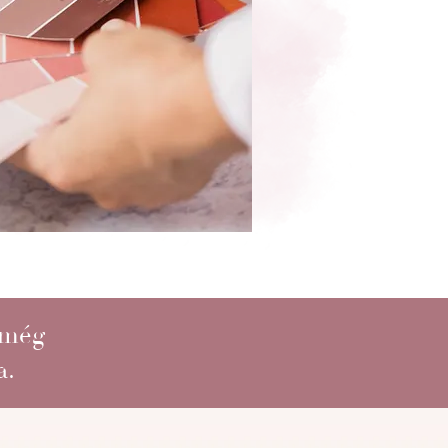
 még
a.