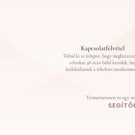
Kapcsolatfelvétel
Töltsd ki az űrlapot, hogy meghatáro
célunkat 48 órán belül kereslek, h
kialakíthassuk a tökéletes munkamene
Természetesen ez egy n
SEGÍTŐ