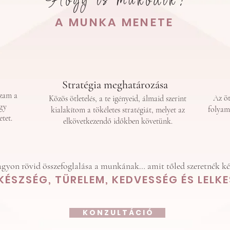
Hogy is működik?
A MUNKA MENETE
Stratégia meghatározása
zzam a
Az öt
Közös ötletelés, a te igényeid, álmaid szerint
ogy
folyam
kialakítom a tökéletes stratégiát, melyet az
tet.
elkövetkezendő időkben követünk.
agyon rövid összefoglalása a munkának… amit tőled szeretnék k
K
ÉSZSÉG, TÜRELEM, KEDVESSÉG ÉS LELKE
K O N Z U L T Á C I Ó